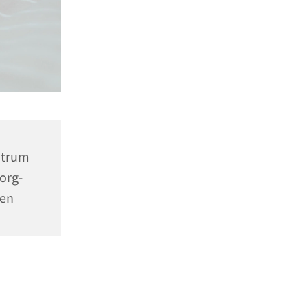
ntrum
org-
nen