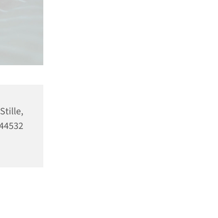
tille,
 44532