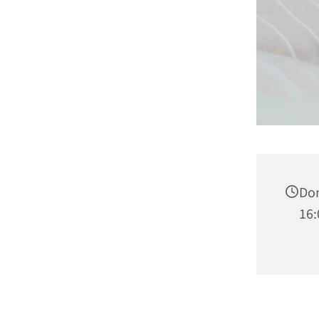
Don
16: