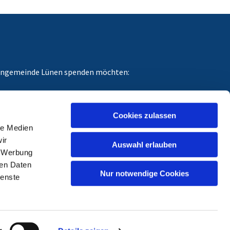
chengemeinde Lünen spenden möchten:
dungszweck angeben, für den Ihre Spende gedacht
Cookies zulassen
le Medien
ir
Auswahl erlauben
, Werbung
ren Daten
Nur notwendige Cookies
ienste