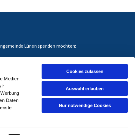
chengemeinde Lünen spenden möchten:
dungszweck angeben, für den Ihre Spende gedacht
Cookies zulassen
le Medien
ir
Auswahl erlauben
, Werbung
ren Daten
Nur notwendige Cookies
ienste