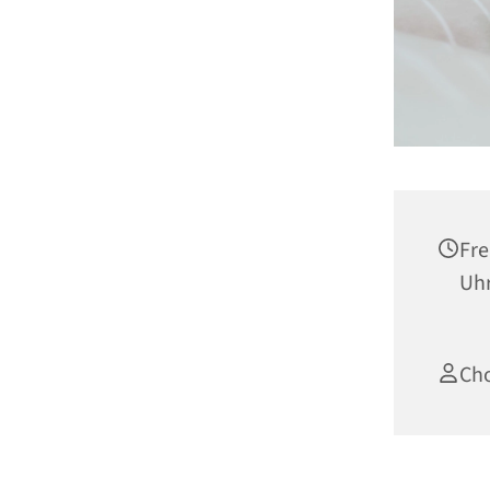
Fre
Uh
Cho