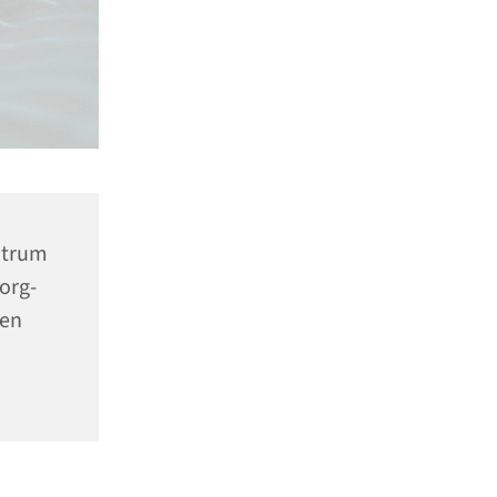
ntrum
org-
nen