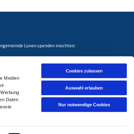
chengemeinde Lünen spenden möchten:
dungszweck angeben, für den Ihre Spende gedacht
Cookies zulassen
le Medien
ir
Auswahl erlauben
, Werbung
ren Daten
Nur notwendige Cookies
ienste