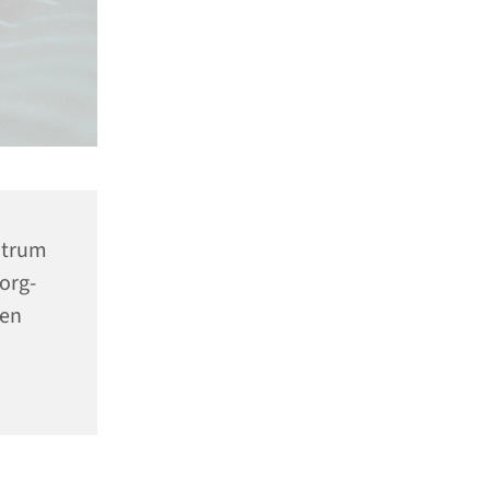
ntrum
org-
nen