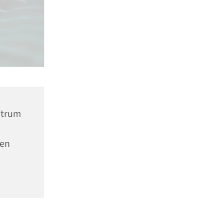
ntrum
nen