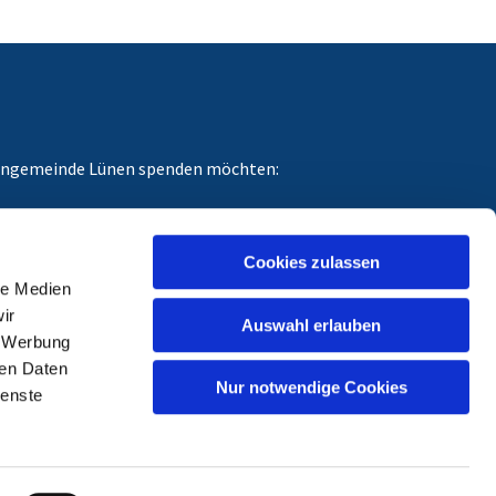
chengemeinde Lünen spenden möchten:
dungszweck angeben, für den Ihre Spende gedacht
Cookies zulassen
le Medien
ir
Auswahl erlauben
, Werbung
ren Daten
Nur notwendige Cookies
ienste