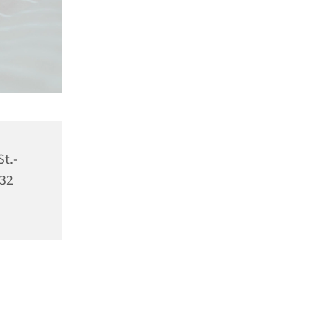
St.-
532