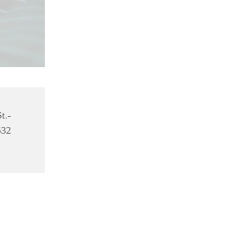
t.-
532