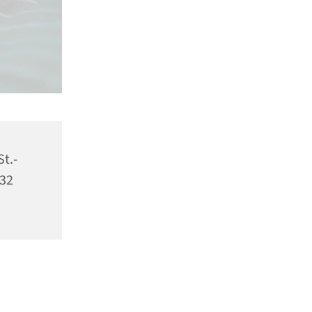
St.-
532