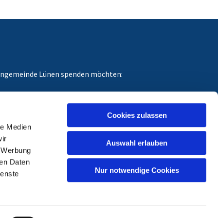
chengemeinde Lünen spenden möchten:
dungszweck angeben, für den Ihre Spende gedacht
Cookies zulassen
le Medien
ir
Auswahl erlauben
, Werbung
ren Daten
Nur notwendige Cookies
ienste