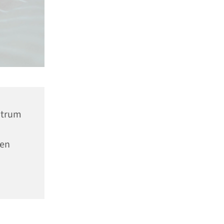
ntrum
nen