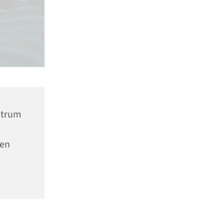
ntrum
nen