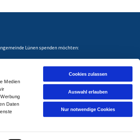
chengemeinde Lünen spenden möchten:
dungszweck angeben, für den Ihre Spende gedacht
Cookies zulassen
le Medien
ir
Auswahl erlauben
, Werbung
ren Daten
Nur notwendige Cookies
ienste