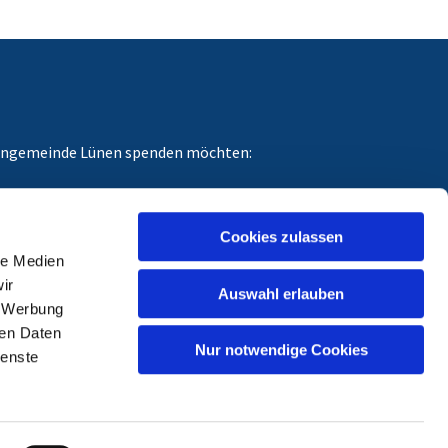
chengemeinde Lünen spenden möchten:
dungszweck angeben, für den Ihre Spende gedacht
Cookies zulassen
le Medien
ir
Auswahl erlauben
, Werbung
ren Daten
Nur notwendige Cookies
ienste