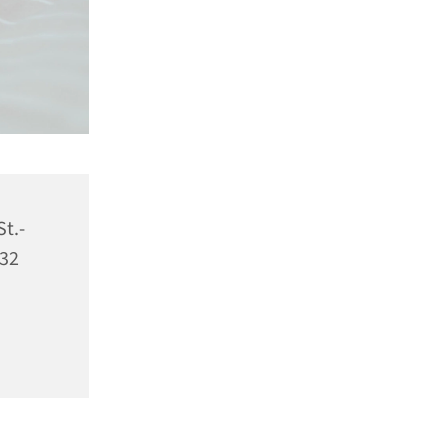
St.-
532