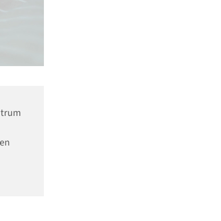
ntrum
nen