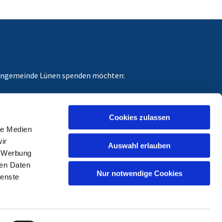
chengemeinde Lünen spenden möchten:
dungszweck angeben, für den Ihre Spende gedacht
Cookies zulassen
le Medien
ir
Auswahl erlauben
, Werbung
ren Daten
Nur notwendige Cookies
ienste