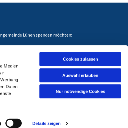
chengemeinde Lünen spenden möchten:
dungszweck angeben, für den Ihre Spende gedacht
Cookies zulassen
le Medien
ir
Auswahl erlauben
, Werbung
ren Daten
Nur notwendige Cookies
ienste
g
Details zeigen