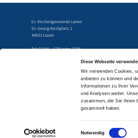
Ev. Kirchengemeinde Lünen
St.-Georg-Kirchplatz 2
44532 Lünen
Tel: 02306 - 1730 oder 1739
gemeindebuero@kirchengemeinde-luenen.de
Diese Webseite verwende
Wir verwenden Cookies, um
Email
anbieten zu können und di
Informationen zu Ihrer Ve
und Analysen weiter. Unse
zusammen, die Sie ihnen b
gesammelt haben.
Einwilligungsauswahl
Notwendig