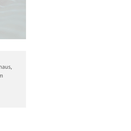
haus,
lm